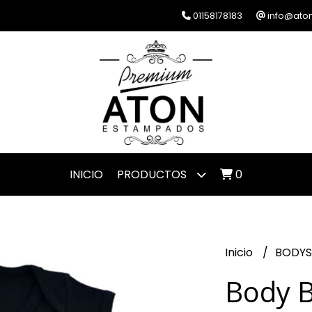
01158178183
info@ato
INICIO
PRODUCTOS
0
Inicio
BODYS
Body 