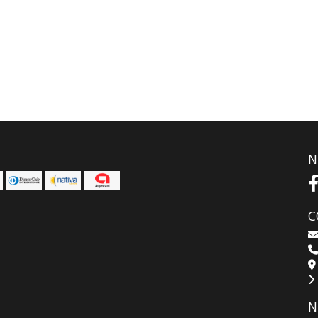
N
C
N