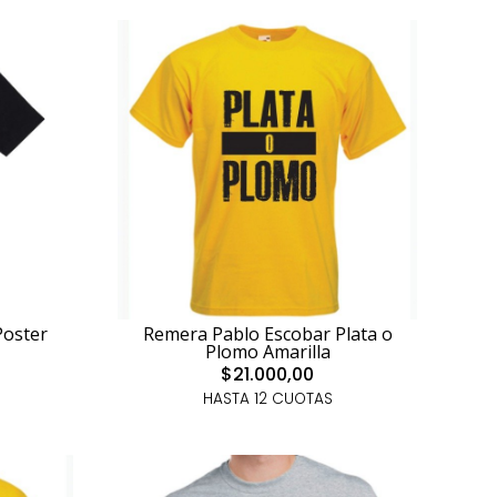
Poster
Remera Pablo Escobar Plata o
Plomo Amarilla
$21.000,00
HASTA 12 CUOTAS