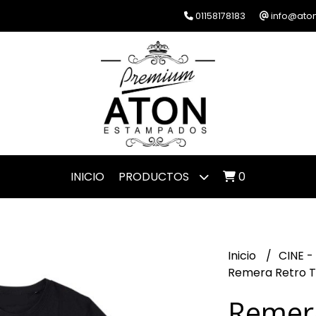
01158178183
info@ato
INICIO
PRODUCTOS
0
Inicio
CINE -
Remera Retro 
Remer