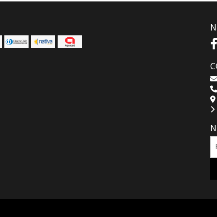
N
C
N