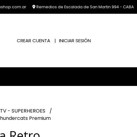
nshop.com.ar
Remedios de Escalada de San Martin 994 - CABA
CREAR CUENTA
INICIAR SESIÓN
 TV - SUPERHEROES
Thundercats Premium
a Retro