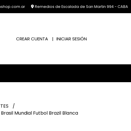
nshop.com.ar
Remedios de Escalada de San Martin 994 - CABA
CREAR CUENTA
INICIAR SESIÓN
RTES
rasil Mundial Futbol Brazil Blanca