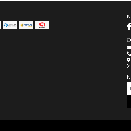
N
C
N