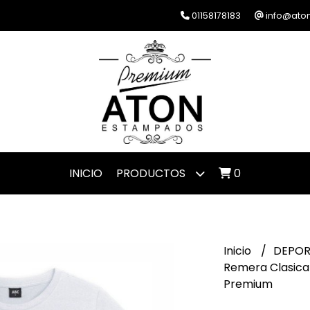
01158178183
info@ato
INICIO
PRODUCTOS
0
Inicio
DEPO
Remera Clasica B
Premium