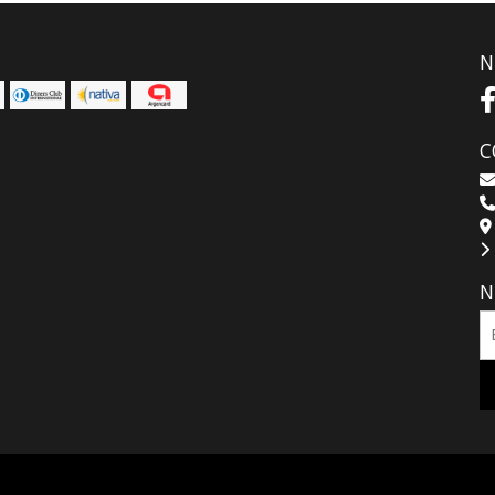
N
C
N