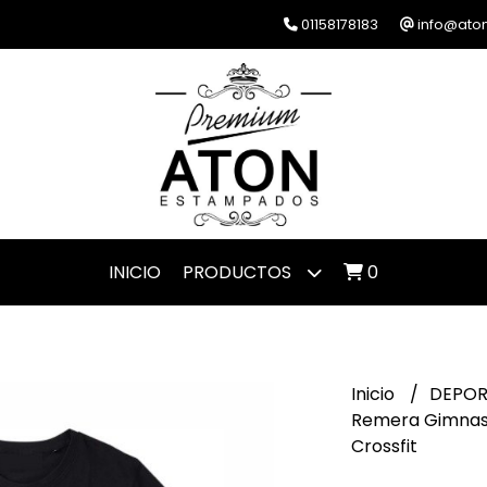
01158178183
info@ato
INICIO
PRODUCTOS
0
Inicio
DEPO
Remera Gimnasi
Crossfit