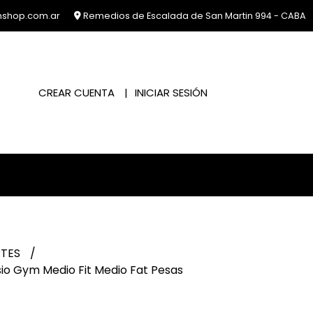
nshop.com.ar
Remedios de Escalada de San Martin 994 - CABA
CREAR CUENTA
INICIAR SESIÓN
RTES
o Gym Medio Fit Medio Fat Pesas