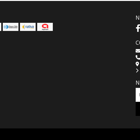
N
C
N