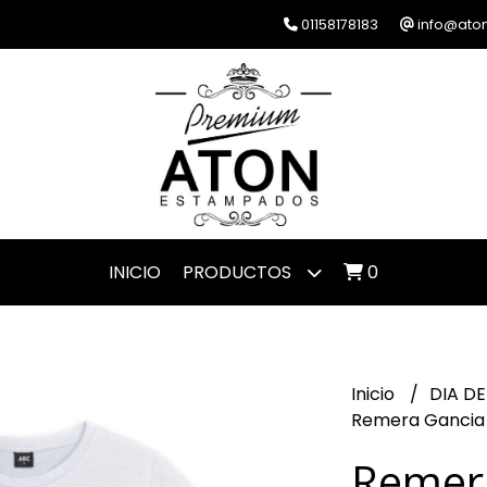
01158178183
info@ato
INICIO
PRODUCTOS
0
Inicio
DIA D
Remera Gancia 
Remer