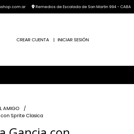
nshop.com.ar
Remedios de Escalada de San Martin 994 - CABA
CREAR CUENTA
INICIAR SESIÓN
EL AMIGO
con Sprite Clasica
a Gancia con