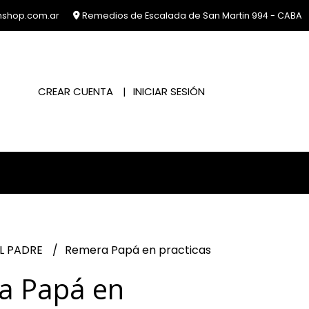
nshop.com.ar
Remedios de Escalada de San Martin 994 - CABA
CREAR CUENTA
INICIAR SESIÓN
EL PADRE
Remera Papá en practicas
a Papá en