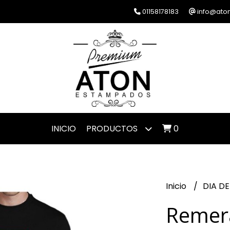
01158178183
info@ato
INICIO
PRODUCTOS
0
Inicio
DIA D
Remer