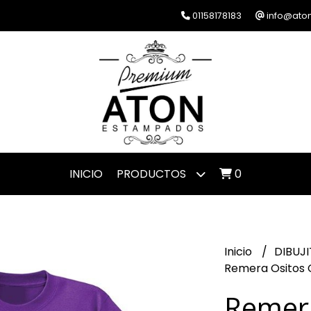
01158178183
info@ato
INICIO
PRODUCTOS
0
Inicio
DIBUJ
Remera Ositos 
Remera