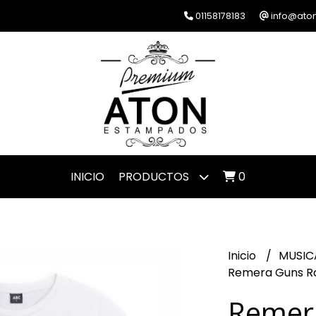
01158178183
info@ato
INICIO
PRODUCTOS
0
Inicio
MUSIC
Remera Guns Ro
Remer