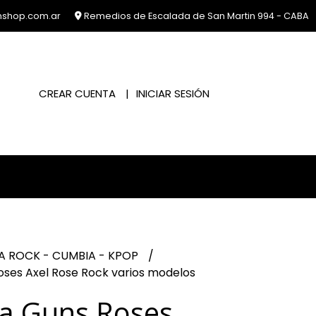
nshop.com.ar
Remedios de Escalada de San Martin 994 - CABA
CREAR CUENTA
INICIAR SESIÓN
A ROCK - CUMBIA - KPOP
ses Axel Rose Rock varios modelos
a Guns Roses