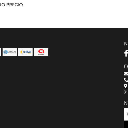
JO PRECIO.
N
C
N