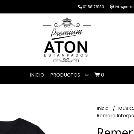
01158178183
info@ato
INICIO
PRODUCTOS
0
Inicio
MUSIC
Remera Interpol
Remera