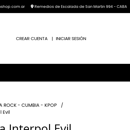
nshop.com.ar
Remedios de Escalada de San Martin 994 - CABA
CREAR CUENTA
INICIAR SESIÓN
A ROCK - CUMBIA - KPOP
 Evil
 Interpol Evil