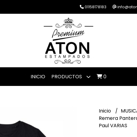
01158178183
info@ato
INICIO
PRODUCTOS
0
Inicio
MUSIC
Remera Pantera
Paul VARIAS