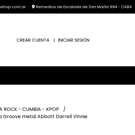
nshop.com.ar
Remedios de Escalada de San Martin 994 - CABA
CREAR CUENTA
INICIAR SESIÓN
A ROCK - CUMBIA - KPOP
 Groove metal Abbott Darrell Vinnie