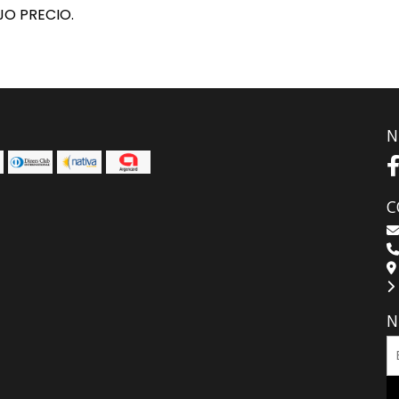
JO PRECIO.
N
C
N