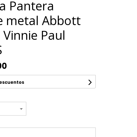
a Pantera
 metal Abbott
 Vinnie Paul
S
00
descuentos