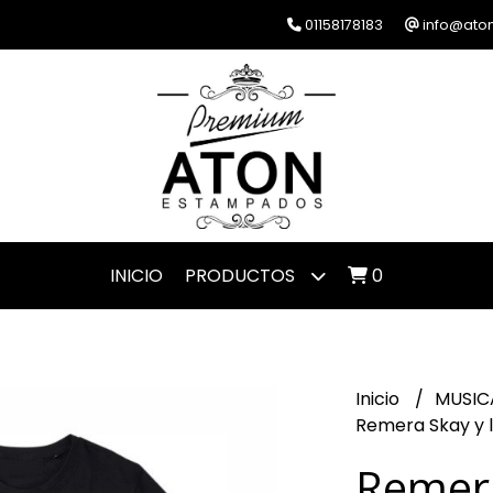
01158178183
info@ato
INICIO
PRODUCTOS
0
Inicio
MUSIC
Remera Skay y l
Remera