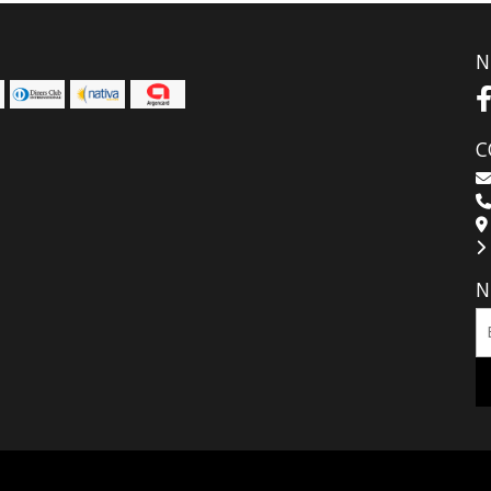
N
C
N