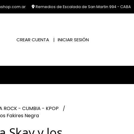
nshop.com.ar
Remedios de Escalada de San Martin 994 - CABA
CREAR CUENTA
INICIAR SESIÓN
A ROCK - CUMBIA - KPOP
os Fakires Negra
 Skay y los